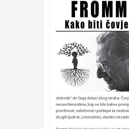
slobode” do čega dolazi zbog straha. Čov
nesavršenostima, boji se bilo kakve promj
površnosti, sebičnosti i pohlepe te nedos
drugih ljudi te, u konačnici, vlastito nezado