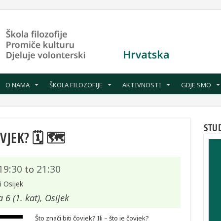
O NAMA
ŠKOLA FILOZOFIJE
AKTIVNOSTI
GDJE SMO
STU
VJEK? 🗓 🗺
19:30
21:30
to
i Osijek
 (1. kat), Osijek
Što znači biti čovjek? Ili – što je čovjek?