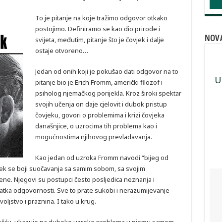
To je pitanje na koje tražimo odgovor otkako
postojimo. Definiramo se kao dio prirode i
NOVA
svijeta, međutim, pitanje što je čovjek i dalje
ostaje otvoreno…
Jedan od onih koji je pokušao dati odgovor na to
U
pitanje bio je Erich Fromm, američki filozof i
psiholog njemačkog porijekla. Kroz široki spektar
svojih učenja on daje cjelovit i dubok pristup
čovjeku, govori o problemima i krizi čovjeka
današnjice, o uzrocima tih problema kao i
mogućnostima njihovog prevladavanja.
Kao jedan od uzroka Fromm navodi “bijeg od
jek se boji suočavanja sa samim sobom, sa svojim
ene. Njegovi su postupci često posljedica neznanja i
tatka odgovornosti. Sve to prate sukobi i nerazumijevanje
voljstvo i praznina. I tako u krug.