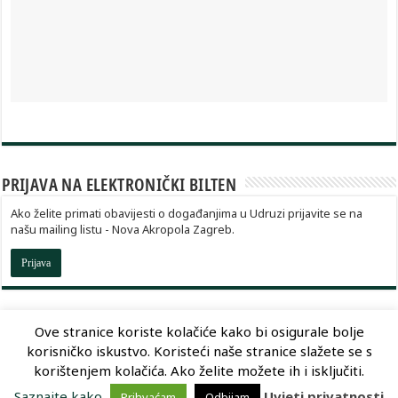
PRIJAVA NA ELEKTRONIČKI BILTEN
Ako želite primati obavijesti o događanjima u Udruzi prijavite se na
našu mailing listu - Nova Akropola Zagreb.
Prijava
Ove stranice koriste kolačiće kako bi osigurale bolje
korisničko iskustvo. Koristeći naše stranice slažete se s
Dizajn:
Optimum Dizajn
korištenjem kolačića. Ako želite možete ih i isključiti.
Saznajte kako
Uvjeti privatnosti
Prihvaćam
Odbijam