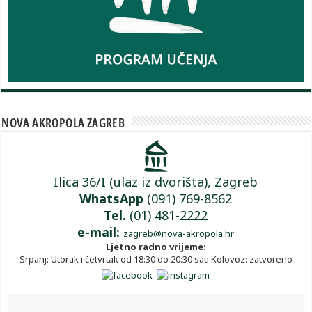
NOVA AKROPOLA ZAGREB
Ilica 36/I (ulaz iz dvorišta), Zagreb
WhatsApp
(091) 769-8562
Tel.
(01) 481-2222
e-mail:
zagreb@nova-akropola.hr
Ljetno radno vrijeme:
Srpanj: Utorak i četvrtak od 18:30 do 20:30 sati Kolovoz: zatvoreno