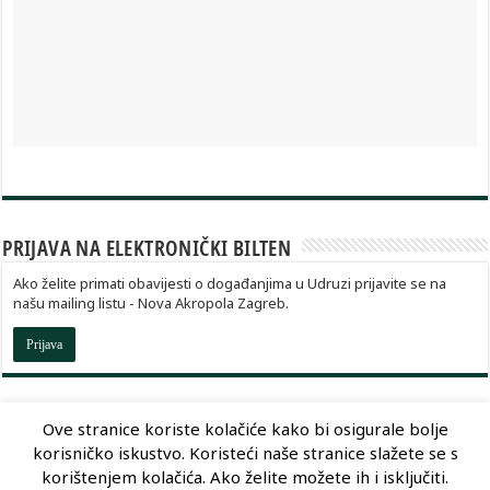
PRIJAVA NA ELEKTRONIČKI BILTEN
Ako želite primati obavijesti o događanjima u Udruzi prijavite se na
našu mailing listu - Nova Akropola Zagreb.
Prijava
Ove stranice koriste kolačiće kako bi osigurale bolje
korisničko iskustvo. Koristeći naše stranice slažete se s
Dizajn:
Optimum Dizajn
korištenjem kolačića. Ako želite možete ih i isključiti.