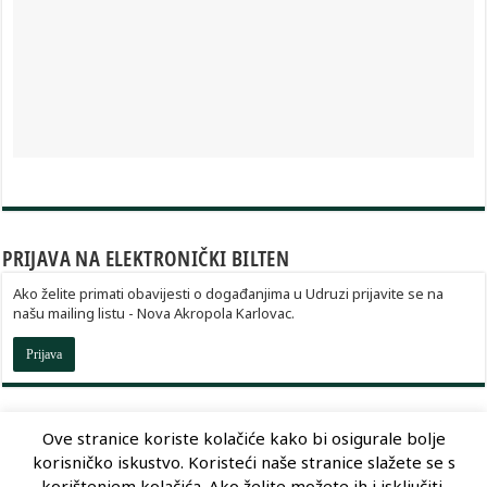
PRIJAVA NA ELEKTRONIČKI BILTEN
Ako želite primati obavijesti o događanjima u Udruzi prijavite se na
našu mailing listu - Nova Akropola Karlovac.
Prijava
Ove stranice koriste kolačiće kako bi osigurale bolje
korisničko iskustvo. Koristeći naše stranice slažete se s
Dizajn:
Optimum Dizajn
korištenjem kolačića. Ako želite možete ih i isključiti.