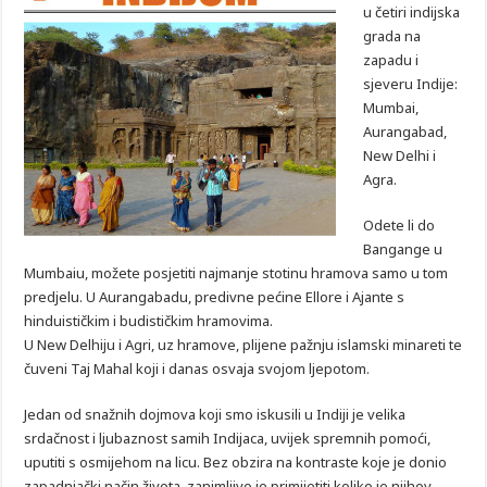
u četiri indijska
grada na
zapadu i
sjeveru Indije:
Mumbai,
Aurangabad,
New Delhi i
Agra.
Odete li do
Bangange u
Mumbaiu, možete posjetiti najmanje stotinu hramova samo u tom
predjelu. U Aurangabadu, predivne pećine Ellore i Ajante s
hinduističkim i budističkim hramovima.
U New Delhiju i Agri, uz hramove, plijene pažnju islamski minareti te
čuveni Taj Mahal koji i danas osvaja svojom ljepotom.
Jedan od snažnih dojmova koji smo iskusili u Indiji je velika
srdačnost i ljubaznost samih Indijaca, uvijek spremnih pomoći,
uputiti s osmijehom na licu. Bez obzira na kontraste koje je donio
zapadnjački način života, zanimljivo je primijetiti koliko je njihov