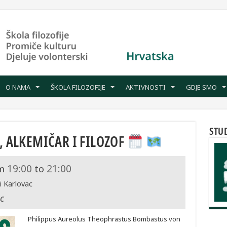
O NAMA
ŠKOLA FILOZOFIJE
AKTIVNOSTI
GDJE SMO
STU
, ALKEMIČAR I FILOZOF
19:00
21:00
m
to
i Karlovac
c
Philippus Aureolus Theophrastus Bombastus von