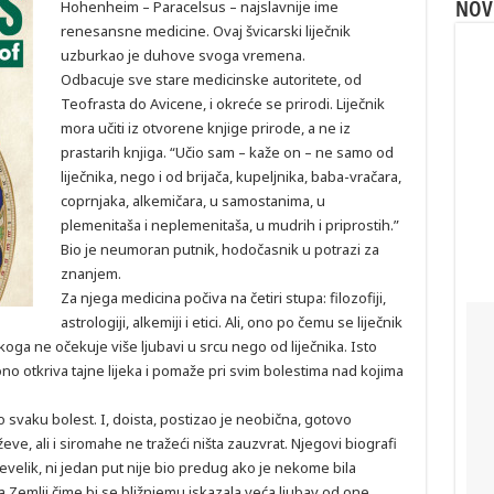
NOV
Hohenheim – Paracelsus – najslavnije ime
renesansne medicine. Ovaj švicarski liječnik
uzburkao je duhove svoga vremena.
Odbacuje sve stare medicinske autoritete, od
Teofrasta do Avicene, i okreće se prirodi. Liječnik
mora učiti iz otvorene knjige prirode, a ne iz
prastarih knjiga. “Učio sam – kaže on – ne samo od
liječnika, nego i od brijača, kupeljnika, baba-vračara,
coprnjaka, alkemičara, u samostanima, u
plemenitaša i neplemenitaša, u mudrih i priprostih.”
Bio je neumoran putnik, hodočasnik u potrazi za
znanjem.
Za njega medicina počiva na četiri stupa: filozofiji,
astrologiji, alkemiji i etici. Ali, ono po čemu se liječnik
 koga ne očekuje više ljubavi u srcu nego od liječnika. Isto
no otkriva tajne lijeka i pomaže pri svim bolestima nad kojima
o svaku bolest. I, doista, postizao je neobična, gotovo
ževe, ali i siromahe ne tražeći ništa zauzvrat. Njegovi biografi
evelik, ni jedan put nije bio predug ako je nekome bila
na Zemlji čime bi se bližnjemu iskazala veća ljubav od one