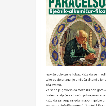
najviše odlikuje je ljubav. Kaže da se ni od
tako odaje priznanje umijeću alkemije jer o
očajavamo.
Za sebe je govorio da može izliječiti gotov
čudesna izlječenja. Liječio je kraljeve i kne
kažu da za njega ni jedan napor nije bio pr
potrebna liječnička pomoć. “Postoji li išta 