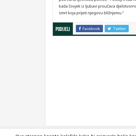
kada čovjek iz ljubavi proučava djelotvorno
smrt koja prijeti njegovu bližnjemu.”
Facebook
Twitter
Podijeli