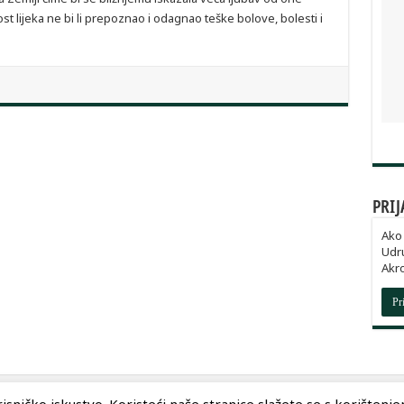
st lijeka ne bi li prepoznao i odagnao teške bolove, bolesti i
PRIJ
Ako 
Udru
Akro
Pr