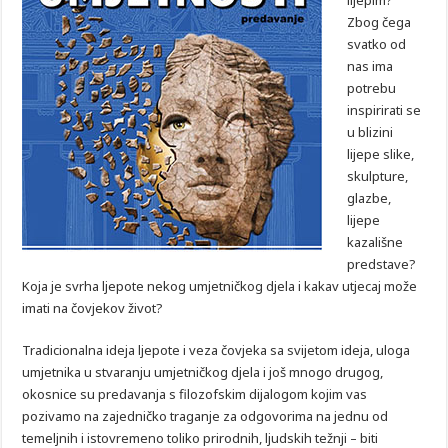
lijepim?
Zbog čega
svatko od
nas ima
potrebu
inspirirati se
u blizini
lijepe slike,
skulpture,
glazbe,
lijepe
kazališne
predstave?
Koja je svrha ljepote nekog umjetničkog djela i kakav utjecaj može
imati na čovjekov život?
Tradicionalna ideja ljepote i veza čovjeka sa svijetom ideja, uloga
umjetnika u stvaranju umjetničkog djela i još mnogo drugog,
okosnice su predavanja s filozofskim dijalogom kojim vas
pozivamo na zajedničko traganje za odgovorima na jednu od
temeljnih i istovremeno toliko prirodnih, ljudskih težnji – biti