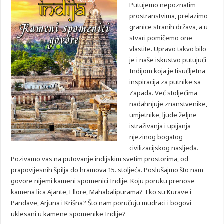
Putujemo nepoznatim
prostranstvima, prelazimo
granice stranih država, a u
stvari pomičemo one
vlastite. Upravo takvo bilo
je i naše iskustvo putujući
Indijom koja je tisućljetna
inspiracija za putnike sa
Zapada. Već stoljećima
nadahnjuje znanstvenike,
umjetnike, ljude željne
istraživanja i upijanja
njezinog bogatog
civilizacijskog nasljeđa.
Pozivamo vas na putovanje indijskim svetim prostorima, od
prapovijesnih špilja do hramova 15. stoljeća. Poslušajmo što nam
govore nijemi kameni spomenici Indije. Koju poruku prenose
kamena lica Ajante, Ellore, Mahabalipurama? Tko su Kurave i
Pandave, Arjuna i Krišna? Što nam poručuju mudraci i bogovi
uklesani u kamene spomenike Indije?