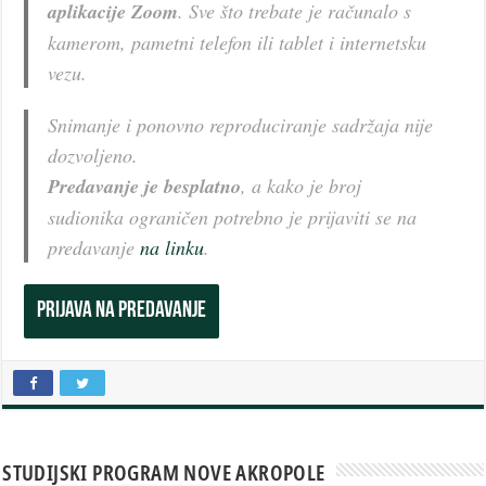
aplikacije Zoom
. Sve što trebate je računalo s
kamerom, pametni telefon ili tablet i internetsku
vezu.
Snimanje i ponovno reproduciranje sadržaja nije
dozvoljeno.
Predavanje je besplatno
, a kako je broj
sudionika ograničen potrebno je prijaviti se na
predavanje
na linku
.
Prijava na predavanje
STUDIJSKI PROGRAM NOVE AKROPOLE