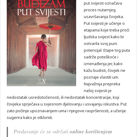
put svijesti označava
proces nutarnjeg
usavršavanja čovjeka.
Put svijesti je učenje o
etapama koje treba proći
ljudska svijest kako bi
ostvarila svoj puni
potencijal. Etape tog puta
sadrže poteškoće i
iznenađenja jer, kako
kažu budisti, čovjek ne
poznaje vlastiti um.
Najvažnija prepreka
našoj svijesti je
nedostatak usredotočenosti, ili nedostatak koncentracije, koji
čovjeka sprječava u svjesnom djelovanju i usvajanju iskustva. Put
zato počinje upoznavanjem uma i njegove raspršenosti, a učenje
sugerira kako je otkloniti.
Predavanje će se održati
online korištenjem