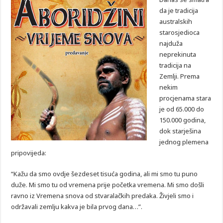
da je tradicija
australskih
starosjedioca
najduža
neprekinuta
tradicija na
Zemlji. Prema
nekim
procjenama stara
je od 65.000 do
150.000 godina,
dok starješina
jednog plemena
pripovijeda:
“Kažu da smo ovdje šezdeset tisuća godina, ali mi smo tu puno
duže. Mi smo tu od vremena prije početka vremena. Mi smo došli
ravno iz Vremena snova od stvaralačkih predaka. Živjeli smo i
održavali zemlju kakva je bila prvog dana…”.