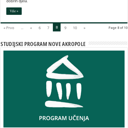
dobrih djela.
Više »
8
« Prvo
...
«
6
7
9
10
»
Page 8 of 10
STUDIJSKI PROGRAM NOVE AKROPOLE