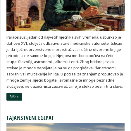
Paracelsus, jedan od najvećih liječnika svih vremena, uzburkao je
duhove XVI. stoljeća odbacivši stare medicinske autoritete. Isticao
je da liječnik prvenstveno mora istraživati i učiti iz otvorene knjige
prirode, a ne samo iz knjiga. Njegova medicina počiva na četiri
stupa: filozofiji, astronomiji, alkemiji i etici. Zbog britkog jezika
stekao je mnoge neprijatelje pa su ga proglašavali šarlatanom i
zabranjivali mu tiskanje knjiga. U potrazi za znanjem proputovao je
mnoge zemlje, liječio bogate i siromašne te mnoge beznadne
slučajeve, ne tražeći ništa zauzvrat, čime je stekao besmrtnu slavu.
Više »
TAJANSTVENI EGIPAT