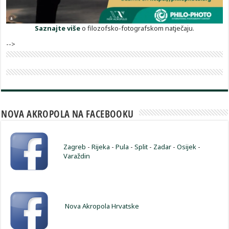
Saznajte više
o filozofsko-fotografskom natječaju.
-->
NOVA AKROPOLA NA FACEBOOKU
Zagreb
-
Rijeka
-
Pula
-
Split
-
Zadar
-
Osijek
-
Varaždin
Nova Akropola Hrvatske