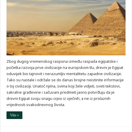
Zbog dugog vremenskog raspona između raspada egipatske i
početka razvoja prve civilizacije na europskom tlu, drevni je Egipat
oduvijek bio tajnovit i nerazumljiv mentalitetu zapadne civilizacije.
Tako su nastale i održale se do danas brojne neistinite informacije
o toj civilizaciji. Unatoč njima, svima koji žele vidjeti, sveti tekstovi,
sakralne građevine i sačuvani predmeti jasno potvrđuju da je
drevni Egipat svoju snagu crpio iz vječnih, a ne iz prolaznih
vrijednosti svakodnevnog života.
Više »