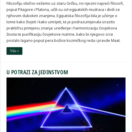
Filozofiju obično vežemo uz staru Grčku, no njezini najveći filozofi,
poput Pitagore i Platona, učili su od egipatskih mudraca i divili se
njihovim dubokim znanjima. Egipatska filozofija bila je učenje o
tome kako živjeti i kako umrijeti, te je podrazumijevala izrazito
praktičnu primjenu znanja: uređenje i harmonizaciju čovjekova
života te purifikaciju čovjekove nutrine, kako bi njegovo srce
postalo lagano poput pera božice kozmičkog reda i pravde Maat.
Više »
U POTRAZI ZA JEDINSTVOM