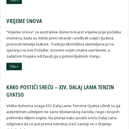
Više »
VRIJEME SNOVA
“Vrijeme snova” za australske domoroce jest vrijeme prije početka
vremena, kada su mitski preci stvarali i uređivali svijet i ljudima
prenosili temelje kulture. Tradicija Aboridžina utemeljena je na
sjećanju na ove Početke: stvoreni svijet smatra savršenim, a
zadaćom čovjeka održavati ga u primordijalnom stanju.
Više »
KAKO POSTIĆI SREĆU – XIV. DALAJ LAMA TENZIN
GYATSO
Velika duhovna snaga XIV. Dalaj Lame Tenzina Gyatsa učinili su ga
autentičnim učiteljem ne samo tibetanskog naroda, nego i brojnih
poklonika diljem svijeta. Na pitanje kako postići sreću Dalaj Lama
odgovara da se put prema istinskoj sreći sastoji se u činjenju