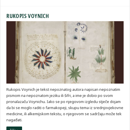
RUKOPIS VOYNICH
Rukopis Voynich je tekst nepoznatog autora napisan nepoznatim
pismom na nepoznatom jeziku ili šifri, a ime je dobio po svom
pronalazaču Voynichu. Iako se po njegovom izgledu stječe dojam
da bi se moglo raditi o farmakopeji, skupu tema iz srednjovjekovne
medicine, ili alkemijskom tekstu, o njegovom se sadržaju može tek
nagađati.