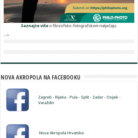
Saznajte više
o filozofsko-fotografskom natječaju.
-->
NOVA AKROPOLA NA FACEBOOKU
Zagreb
-
Rijeka
-
Pula
-
Split
-
Zadar
-
Osijek
-
Varaždin
Nova Akropola Hrvatske