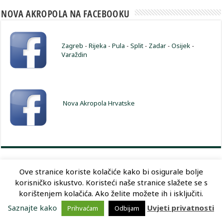
NOVA AKROPOLA NA FACEBOOKU
Zagreb
-
Rijeka
-
Pula
-
Split
-
Zadar
-
Osijek
-
Varaždin
Nova Akropola Hrvatske
Ove stranice koriste kolačiće kako bi osigurale bolje
korisničko iskustvo. Koristeći naše stranice slažete se s
Dizajn:
Optimum Dizajn
korištenjem kolačića. Ako želite možete ih i isključiti.
Saznajte kako
Uvjeti privatnosti
Prihvaćam
Odbijam
© Copyright 2026, Nova Akropola