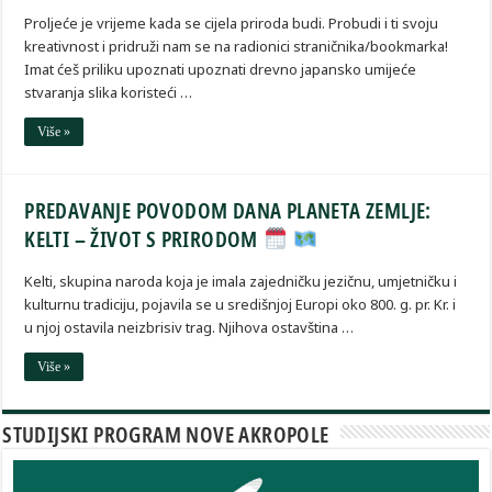
Proljeće je vrijeme kada se cijela priroda budi. Probudi i ti svoju
kreativnost i pridruži nam se na radionici straničnika/bookmarka!
Imat ćeš priliku upoznati upoznati drevno japansko umijeće
stvaranja slika koristeći …
Više »
PREDAVANJE POVODOM DANA PLANETA ZEMLJE:
KELTI – ŽIVOT S PRIRODOM
Kelti, skupina naroda koja je imala zajedničku jezičnu, umjetničku i
kulturnu tradiciju, pojavila se u središnjoj Europi oko 800. g. pr. Kr. i
u njoj ostavila neizbrisiv trag. Njihova ostavština …
Više »
STUDIJSKI PROGRAM NOVE AKROPOLE