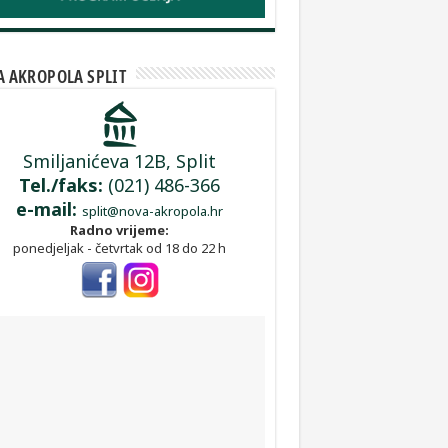
 AKROPOLA SPLIT
Smiljanićeva 12B, Split
Tel./faks:
(021) 486-366
e-mail:
split@nova-akropola.hr
Radno vrijeme:
ponedjeljak - četvrtak od 18 do 22 h