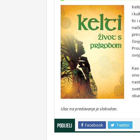
Kelt
i ku
Kr. 
nači
prir
čovj
Prou
svoj
Kao 
ono 
nast
svet
obav
Ulaz na predavanje je slobodan.
Facebook
Twitter
Podijeli