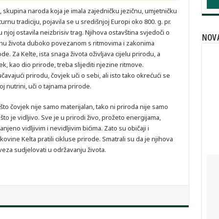
i, skupina narod
a koja je imala zajedničku jezičnu, umjetničku
lturnu tradiciju, pojavila se u središnjoj Europi oko 800. g. pr.
i u njoj ostavila neizbrisiv trag. Njihova ostavština svjedoči o
NOVA
nu života duboko povezanom s ritmovima i zakonima
ode. Za Kelte, ista snaga života oživljava cijelu prirodu, a
ek, kao dio prirode, treba slijediti njezine ritmove.
čavajući prirodu, čovjek uči o sebi, ali isto tako okrećući se
oj nutrini, uči o tajnama prirode.
što čovjek nije samo materijalan, tako ni priroda nije samo
što je vidljivo. Sve je u prirodi živo, prožeto energijama,
anjeno vidljivim i nevidljivim bićima. Zato su običaji i
kovine Kelta pratili cikluse prirode. Smatrali su da je njihova
eza sudjelovati u održavanju života.