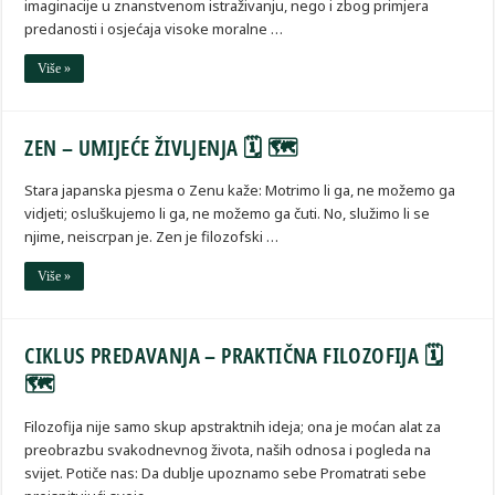
imaginacije u znanstvenom istraživanju, nego i zbog primjera
predanosti i osjećaja visoke moralne …
Više »
ZEN – UMIJEĆE ŽIVLJENJA 🗓 🗺
Stara japanska pjesma o Zenu kaže: Motrimo li ga, ne možemo ga
vidjeti; osluškujemo li ga, ne možemo ga čuti. No, služimo li se
njime, neiscrpan je. Zen je filozofski …
Više »
CIKLUS PREDAVANJA – PRAKTIČNA FILOZOFIJA 🗓
🗺
Filozofija nije samo skup apstraktnih ideja; ona je moćan alat za
preobrazbu svakodnevnog života, naših odnosa i pogleda na
svijet. Potiče nas: Da dublje upoznamo sebe Promatrati sebe