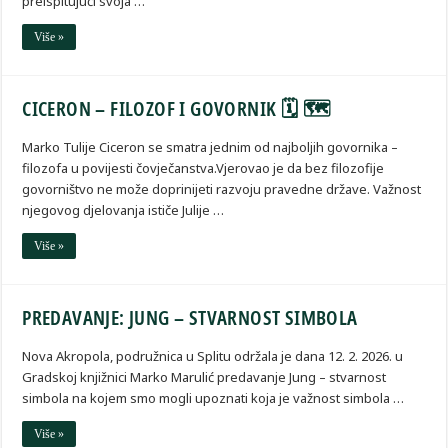
preispitujući svoja …
Više »
CICERON – FILOZOF I GOVORNIK 🗓 🗺
Marko Tulije Ciceron se smatra jednim od najboljih govornika –
filozofa u povijesti čovječanstva.Vjerovao je da bez filozofije
govorništvo ne može doprinijeti razvoju pravedne države. Važnost
njegovog djelovanja ističe Julije …
Više »
PREDAVANJE: JUNG – STVARNOST SIMBOLA
Nova Akropola, podružnica u Splitu održala je dana 12. 2. 2026. u
Gradskoj knjižnici Marko Marulić predavanje Jung – stvarnost
simbola na kojem smo mogli upoznati koja je važnost simbola …
Više »