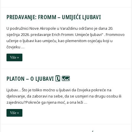
PREDAVANJE: FROMM – UMIJEĆE LJUBAVI
U podružnici Nove Akropole u Varaždinu održano je dana 20.
siječnja 2026. predavanje Erich Fromm: Umijeće ljubavi“ . Frommovo
učenje o ljubavi kao umijeću, kao plemenitom osjećaju koji u
čovjeku …
Više »
PLATON – O LJUBAVI 🗓 🗺
Ljubav… Što je toliko moćno u ljubavi da čovjeka pokreće na
djelovanje, da zaboravi na sebe, da se usmjeri na drugu osobu ili
zajednicu?Pokreće ga njena moć, a ona leži …
Više »