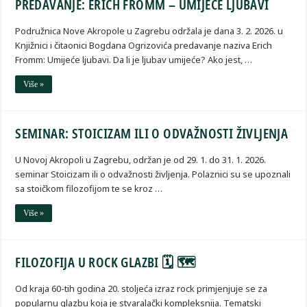
PREDAVANJE: ERICH FROMM – UMIJEĆE LJUBAVI
Podružnica Nove Akropole u Zagrebu održala je dana 3. 2. 2026. u
Knjižnici i čitaonici Bogdana Ogrizovića predavanje naziva Erich
Fromm: Umijeće ljubavi. Da li je ljubav umijeće? Ako jest, …
Više »
SEMINAR: STOICIZAM ILI O ODVAŽNOSTI ŽIVLJENJA
U Novoj Akropoli u Zagrebu, održan je od 29. 1. do 31. 1. 2026.
seminar Stoicizam ili o odvažnosti življenja. Polaznici su se upoznali
sa stoičkom filozofijom te se kroz …
Više »
FILOZOFIJA U ROCK GLAZBI 🗓 🗺
Od kraja 60-tih godina 20. stoljeća izraz rock primjenjuje se za
popularnu glazbu koja je stvaralački kompleksnija. Tematski