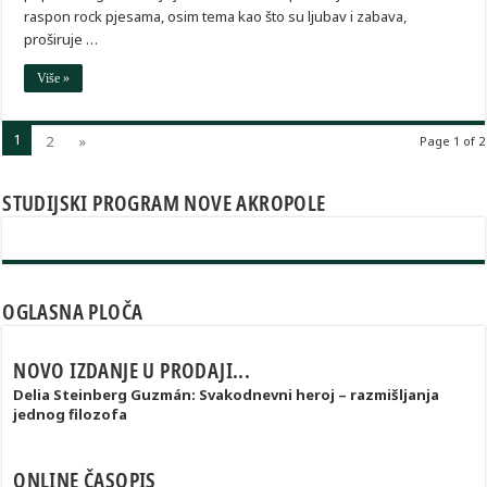
raspon rock pjesama, osim tema kao što su ljubav i zabava,
proširuje …
Više »
1
2
»
Page 1 of 2
STUDIJSKI PROGRAM NOVE AKROPOLE
OGLASNA PLOČA
NOVO IZDANJE U PRODAJI...
Delia Steinberg Guzmán: Svakodnevni heroj – razmišljanja
jednog filozofa
ONLINE ČASOPIS