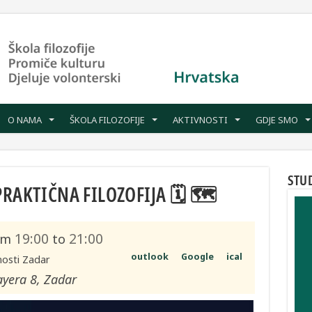
O NAMA
ŠKOLA FILOZOFIJE
AKTIVNOSTI
GDJE SMO
STU
PRAKTIČNA FILOZOFIJA 🗓 🗺
19:00
21:00
om
to
outlook
Google
ical
nosti Zadar
ayera 8, Zadar