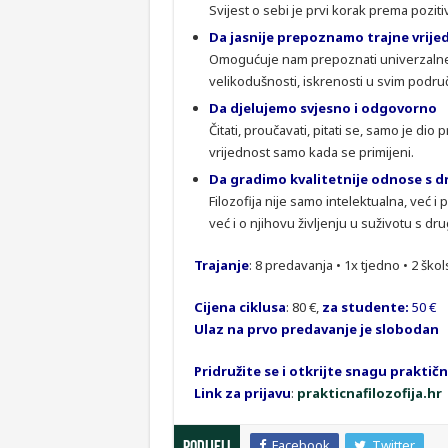
Svijest o sebi je prvi korak prema pozi
Da jasnije prepoznamo trajne vrije
Omogućuje nam prepoznati univerzalne vr
velikodušnosti, iskrenosti u svim podru
Da djelujemo svjesno i odgovorno
Čitati, proučavati, pitati se, samo je di
vrijednost samo kada se primijeni.
Da gradimo kvalitetnije odnose s 
Filozofija nije samo intelektualna, već i
već i o njihovu življenju u suživotu s dr
Trajanje
: 8 predavanja • 1x tjedno • 2 škol
Cijena ciklusa
: 80 €,
za studente:
50 €
Ulaz na prvo predavanje je slobodan
Pridružite se i otkrijte snagu praktičn
Link za prijavu
:
prakticnafilozofija.hr
Facebook
Twitter