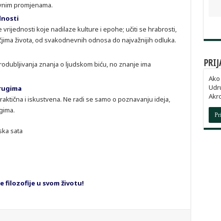
tivnim promjenama.
dnosti
ijednosti koje nadilaze kulture i epohe; učiti se hrabrosti,
čjima života, od svakodnevnih odnosa do najvažnijih odluka.
PRIJ
o produbljivanja znanja o ljudskom biću, no znanje ima
Ako 
Udru
drugima
Akro
 praktična i iskustvena. Ne radi se samo o poznavanju ideja,
ugima.
Pr
ska sata
e filozofije u svom životu!