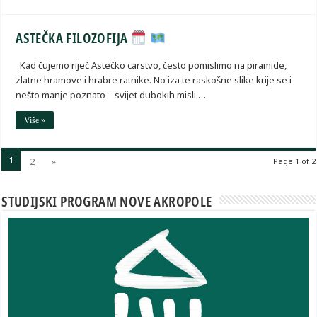
ASTEČKA FILOZOFIJA
Kad čujemo riječ Astečko carstvo, često pomislimo na piramide,
zlatne hramove i hrabre ratnike. No iza te raskošne slike krije se i
nešto manje poznato – svijet dubokih misli …
Više »
1
2
»
Page 1 of 2
STUDIJSKI PROGRAM NOVE AKROPOLE