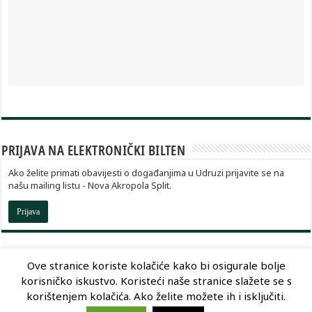
PRIJAVA NA ELEKTRONIČKI BILTEN
Ako želite primati obavijesti o događanjima u Udruzi prijavite se na
našu mailing listu - Nova Akropola Split.
Prijava
Ove stranice koriste kolačiće kako bi osigurale bolje
korisničko iskustvo. Koristeći naše stranice slažete se s
Dizajn:
Optimum Dizajn
korištenjem kolačića. Ako želite možete ih i isključiti.