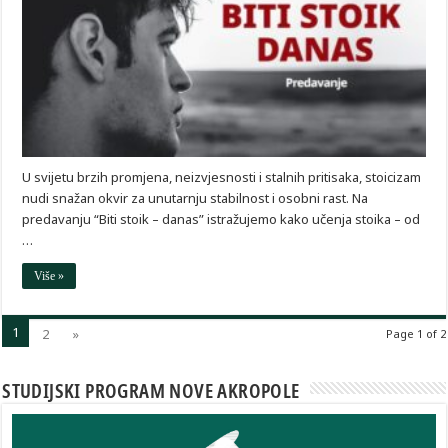
U svijetu brzih promjena, neizvjesnosti i stalnih pritisaka, stoicizam
nudi snažan okvir za unutarnju stabilnost i osobni rast. Na
predavanju “Biti stoik – danas” istražujemo kako učenja stoika – od
…
Više »
1
2
»
Page 1 of 2
STUDIJSKI PROGRAM NOVE AKROPOLE