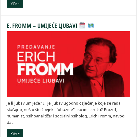
Više »
E. FROMM – UMIJEĆE LJUBAVI
Je li ljubav umijeće? Ili je ljubav ugodno osjećanje koje se rađa
slučajno, nešto što čovjeka “obuzme” ako ima sreću? Filozof,
humanist, psihoanalitičar i socijalni psiholog, Erich Fromm, navodi
da …
Više »