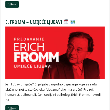
Više »
E. FROMM – UMIJEĆE LJUBAVI
Je li ljubav umijeće? Ili je ljubav ugodno osjećanje koje se rađa
slučajno, nešto što čovjeka “obuzme” ako ima sreću? Filozof,
humanist, psihoanalitičar i socijalni psiholog, Erich Fromm, navodi
da …
Više »