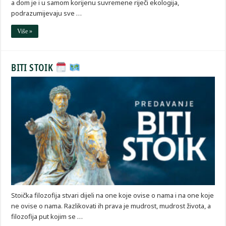
a dom je i u samom korijenu suvremene riječi ekologija,
podrazumijevaju sve …
Više »
BITI STOIK
Stoička filozofija stvari dijeli na one koje ovise o nama i na one koje
ne ovise o nama. Razlikovati ih prava je mudrost, mudrost života, a
filozofija put kojim se …