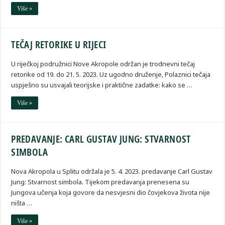
Više »
TEČAJ RETORIKE U RIJECI
U riječkoj podružnici Nove Akropole održan je trodnevni tečaj
retorike od 19. do 21. 5. 2023. Uz ugodno druženje, Polaznici tečaja
uspješno su usvajali teorijske i praktične zadatke: kako se …
Više »
PREDAVANJE: CARL GUSTAV JUNG: STVARNOST
SIMBOLA
Nova Akropola u Splitu održala je 5. 4. 2023. predavanje Carl Gustav
Jung: Stvarnost simbola. Tijekom predavanja prenesena su
Jungova učenja koja govore da nesvjesni dio čovjekova života nije
ništa …
Više »