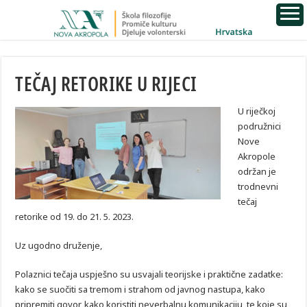
TEČAJ RETORIKE U RIJECI
U riječkoj
podružnici
Nove
Akropole
održan je
trodnevni
tečaj
retorike od 19. do 21. 5. 2023.
Uz ugodno druženje,
Polaznici tečaja uspješno su usvajali teorijske i praktične zadatke:
kako se suočiti sa tremom i strahom od javnog nastupa, kako
pripremiti govor, kako koristiti neverbalnu komunikaciju, te koje su