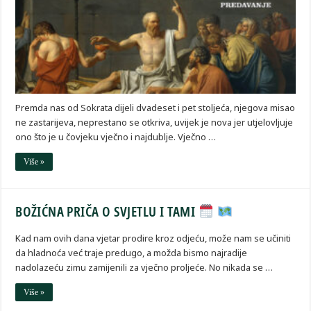
Premda nas od Sokrata dijeli dvadeset i pet stoljeća, njegova misao
ne zastarijeva, neprestano se otkriva, uvijek je nova jer utjelovljuje
ono što je u čovjeku vječno i najdublje. Vječno …
Više »
BOŽIĆNA PRIČA O SVJETLU I TAMI
Kad nam ovih dana vjetar prodire kroz odjeću, može nam se učiniti
da hladnoća već traje predugo, a možda bismo najradije
nadolazeću zimu zamijenili za vječno proljeće. No nikada se …
Više »