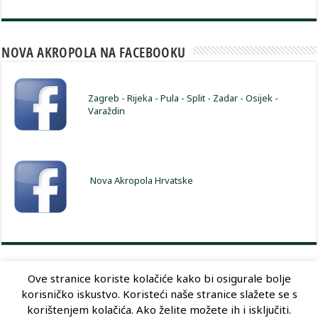
NOVA AKROPOLA NA FACEBOOKU
Zagreb
-
Rijeka
-
Pula
-
Split
-
Zadar
-
Osijek
-
Varaždin
Nova Akropola Hrvatske
Ove stranice koriste kolačiće kako bi osigurale bolje
korisničko iskustvo. Koristeći naše stranice slažete se s
Dizajn:
Optimum Dizajn
korištenjem kolačića. Ako želite možete ih i isključiti.