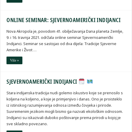
ONLINE SEMINAR: SJEVERNOAMERIČKI INDIJANCI
Nova Akropola je, povodom 41. obilježavanja Dana planeta Zemlje,
9. i 16. travnja 2021. održala online seminar Sjevernoamerički
Indijanci. Seminar se sastojao od dva dijela: Tradicije Sjeverne
Amerike i Život …
Više »
SJEVERNOAMERIČKI INDIJANCI
Stara indijanska tradicija nudi golemo iskustvo koje se prenosilo s
koljena na koljeno, a koje je primjenjivo i danas. Ono je proisteklo
iz istinskog razumijevanja odnosa između čovjeka i prirode.
Suvremenim jezikom mogli bismo ga nazvati ekološkim odnosom.
Indijanci su iskazivali duboko poštovanje prema prirodi u kojoj je
sve skladno povezano.