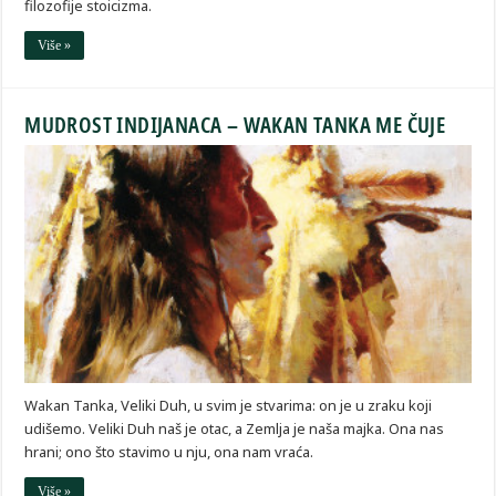
filozofije stoicizma.
Više »
MUDROST INDIJANACA – WAKAN TANKA ME ČUJE
Wakan Tanka, Veliki Duh, u svim je stvarima: on je u zraku koji
udišemo. Veliki Duh naš je otac, a Zemlja je naša majka. Ona nas
hrani; ono što stavimo u nju, ona nam vraća.
Više »