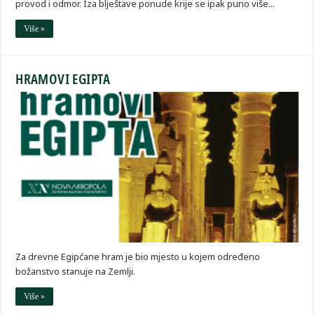
provod i odmor. Iza blještave ponude krije se ipak puno više...
Više »
HRAMOVI EGIPTA
Za drevne Egipćane hram je bio mjesto u kojem određeno
božanstvo stanuje na Zemlji.
Više »