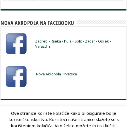
NOVA AKROPOLA NA FACEBOOKU
Zagreb
-
Rijeka
-
Pula
-
Split
-
Zadar
-
Osijek
-
Varaždin
Nova Akropola Hrvatske
Ove stranice koriste kolačiće kako bi osigurale bolje
korisničko iskustvo. Koristeći naše stranice slažete se s
Dizajn:
Optimum Dizajn
korištenjem kolačića. Ako želite možete ih i isključiti.