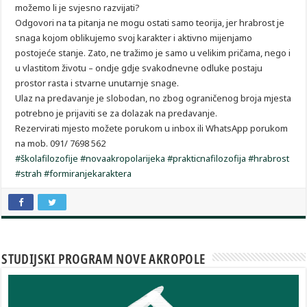
možemo li je svjesno razvijati?
Odgovori na ta pitanja ne mogu ostati samo teorija, jer hrabrost je
snaga kojom oblikujemo svoj karakter i aktivno mijenjamo
postojeće stanje. Zato, ne tražimo je samo u velikim pričama, nego i
u vlastitom životu – ondje gdje svakodnevne odluke postaju
prostor rasta i stvarne unutarnje snage.
Ulaz na predavanje je slobodan, no zbog ograničenog broja mjesta
potrebno je prijaviti se za dolazak na predavanje.
Rezervirati mjesto možete porukom u inbox ili WhatsApp porukom
na mob. 091/ 7698 562
#školafilozofije
#novaakropolarijeka
#prakticnafilozofija
#hrabrost
#strah
#formiranjekaraktera
STUDIJSKI PROGRAM NOVE AKROPOLE