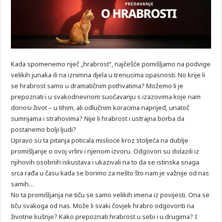
Kada spomenemo riječ „hrabrost“, najčešće pomišljamo na podvige
velikih junaka ili na iznimna djela u trenucima opasnosti. No krije li
se hrabrost samo u dramatičnim pothvatima? Možemo li je
prepoznati i u svakodnevnom suočavanju s izazovima koje nam
donosi život – u tihim, ali odlučnim koracima naprijed, unatoč
sumnjama i strahovima? Nije li hrabrost i ustrajna borba da
postanemo bolji ljudi?
Upravo su ta pitanja poticala mislioce kroz stoljeća na dublje
promišljanje o ovoj vrlini i njenom izvoru. Odgovori su dolazili iz
njihovih osobnih iskustava i ukazivali na to da se istinska snaga
srca rađa u času kada se borimo za nešto što nam je važnije od nas
samih…
No ta promišljanja ne tiču se samo velikih imena iz povijesti. Ona se
tiču svakoga od nas. Može li svaki čovjek hrabro odgovoriti na
životne kušnje? Kako prepoznati hrabrost u sebi i u drugima? I