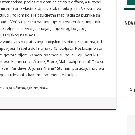
ostranstvima, prelazimo granice stranih država, a u stvari
mičemo one vlastite. Upravo takvo bilo je i naše iskustvo
ujući Indijom koja je tisućljetna inspiracija za putnike sa
pada. Već stoljećima nadahnjuje znanstvenike, umjetnike,
NOVA
de željne istraživanja i upijanja njezinog bogatog
ilizacijskog nasljeđa.
zivamo vas na putovanje indijskim svetim prostorima, od
apovijesnih špilja do hramova 15. stoljeća. Poslušajmo što
m govore nijemi kameni spomenici Indije. Koju poruku
enose kamena lica Ajante, Ellore, Mahabalipurama? Tko su
rave i Pandave, Arjuna i Krišna? Što nam poručuju mudraci i
govi uklesani u kamene spomenike Indije?
z na predavanje je besplatan.
Sr