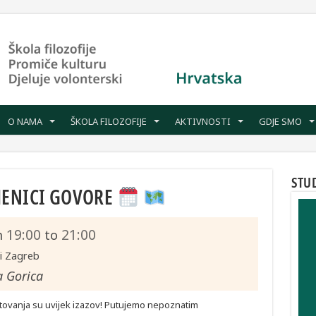
O NAMA
ŠKOLA FILOZOFIJE
AKTIVNOSTI
GDJE SMO
STU
MENICI GOVORE
19:00
21:00
m
to
ti Zagreb
a Gorica
tovanja su uvijek izazov! Putujemo nepoznatim