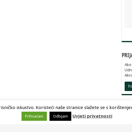
PRIJ
Ako 
Udru
Akr
Pr
sničko iskustvo. Koristeći naše stranice slažete se s korištenjem 
Uvjeti privatnosti
Prihvaćam
Odbijam