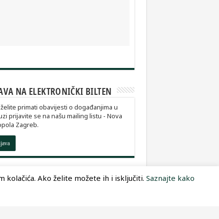
AVA NA ELEKTRONIČKI BILTEN
želite primati obavijesti o događanjima u
zi prijavite se na našu mailing listu - Nova
opola Zagreb.
ijava
kolačića. Ako želite možete ih i isključiti.
Saznajte kako
Dizajn:
Optimum Dizajn