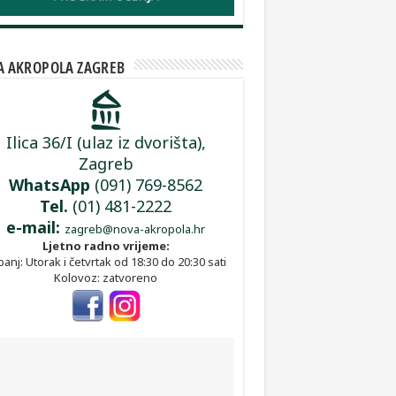
 AKROPOLA ZAGREB
Ilica 36/I (ulaz iz dvorišta),
Zagreb
WhatsApp
(091) 769-8562
Tel.
(01) 481-2222
e-mail:
zagreb@nova-akropola.hr
Ljetno radno vrijeme:
panj: Utorak i četvrtak od 18:30 do 20:30 sati
Kolovoz: zatvoreno