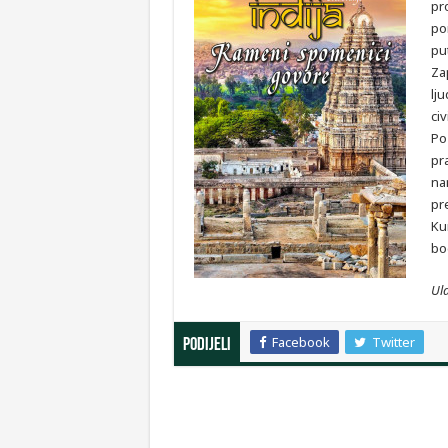
pr
po
put
Za
lju
civ
Po
pr
na
pr
Ku
bo
Ula
Facebook
Twitter
Podijeli