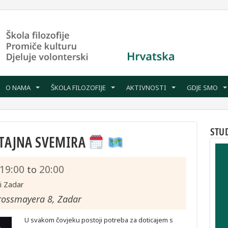
O NAMA
ŠKOLA FILOZOFIJE
AKTIVNOSTI
GDJE SMO
STU
 TAJNA SVEMIRA
19:00
20:00
to
i Zadar
trossmayera 8, Zadar
U svakom čovjeku postoji potreba za doticajem s