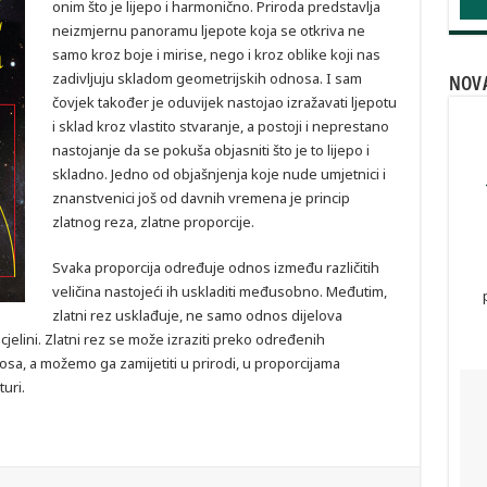
onim što je lijepo i harmonično. Priroda predstavlja
neizmjernu panoramu ljepote koja se otkriva ne
samo kroz boje i mirise, nego i kroz oblike koji nas
zadivljuju skladom geometrijskih odnosa. I sam
NOVA
čovjek također je oduvijek nastojao izražavati ljepotu
i sklad kroz vlastito stvaranje, a postoji i neprestano
nastojanje da se pokuša objasniti što je to lijepo i
skladno. Jedno od objašnjenja koje nude umjetnici i
znanstvenici još od davnih vremena je princip
zlatnog reza, zlatne proporcije.
Svaka proporcija određuje odnos između različitih
veličina nastojeći ih uskladiti međusobno. Međutim,
zlatni rez usklađuje, ne samo odnos dijelova
elini. Zlatni rez se može izraziti preko određenih
osa, a možemo ga zamijetiti u prirodi, u proporcijama
turi.