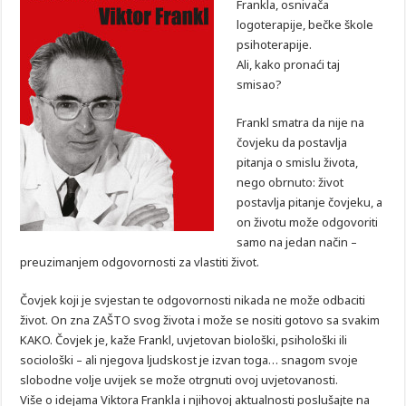
Frankla, osnivača
logoterapije, bečke škole
psihoterapije.
Ali, kako pronaći taj
smisao?
Frankl smatra da nije na
čovjeku da postavlja
pitanja o smislu života,
nego obrnuto: život
postavlja pitanje čovjeku, a
on životu može odgovoriti
samo na jedan način –
preuzimanjem odgovornosti za vlastiti život.
Čovjek koji je svjestan te odgovornosti nikada ne može odbaciti
život. On zna ZAŠTO svog života i može se nositi gotovo sa svakim
KAKO. Čovjek je, kaže Frankl, uvjetovan biološki, psihološki ili
sociološki – ali njegova ljudskost je izvan toga… snagom svoje
slobodne volje uvijek se može otrgnuti ovoj uvjetovanosti.
Više o idejama Viktora Frankla i njihovoj aktualnosti poslušajte na