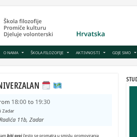
O NAMA
ŠKOLA FILOZOFIJE
AKTIVNOSTI
GDJE SMO
STU
 UNIVERZALAN
18:00
19:30
rom
to
i Zadar
.Radića 11b, Zadar
jam
biti svoj
često se promatra u smislu, promoviranja