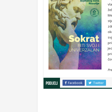
vla
že
Me
stj
zdr
ok
sv
pr
Jed
pr
čo
Pre
Facebook
Twitter
Podijeli