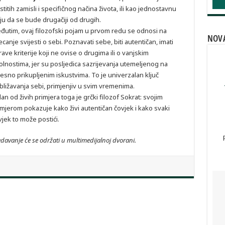
stitih zamisli i specifičnog načina života, ili kao jednostavnu
lju da se bude drugačiji od drugih.
đutim, ovaj filozofski pojam u prvom redu se odnosi na
NOVA
ecanje svijesti o sebi. Poznavati sebe, biti autentičan, imati
ave kriterije koji ne ovise o drugima ili o vanjskim
olnostima, jer su posljedica sazrijevanja utemeljenog na
jesno prikupljenim iskustvima. To je univerzalan ključ
ibližavanja sebi, primjenjiv u svim vremenima.
an od živih primjera toga je grčki filozof Sokrat: svojim
imjerom pokazuje kako živi autentičan čovjek i kako svaki
vjek to može postići.
davanje će se održati u multimedijalnoj dvorani.