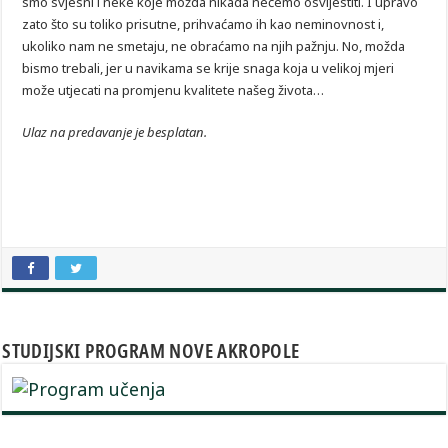
smo svjesni i neke koje možda nikada nećemo osvijestiti. I upravo
zato što su toliko prisutne, prihvaćamo ih kao neminovnost i,
ukoliko nam ne smetaju, ne obraćamo na njih pažnju. No, možda
bismo trebali, jer u navikama se krije snaga koja u velikoj mjeri
može utjecati na promjenu kvalitete našeg života…
Ulaz na predavanje je besplatan.
STUDIJSKI PROGRAM NOVE AKROPOLE