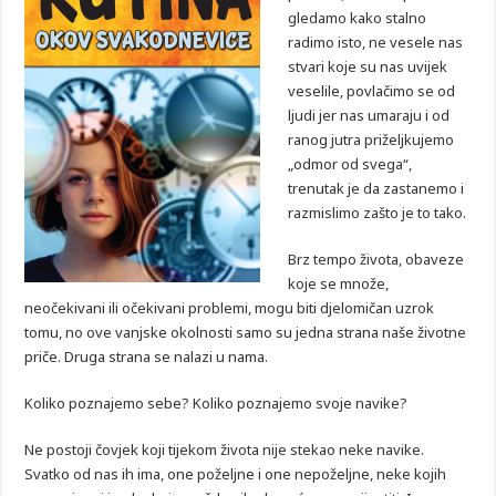
gledamo kako stalno
radimo isto, ne vesele nas
stvari koje su nas uvijek
veselile, povlačimo se od
ljudi jer nas umaraju i od
ranog jutra priželjkujemo
„odmor od svega“,
trenutak je da zastanemo i
razmislimo zašto je to tako.
Brz tempo života, obaveze
koje se množe,
neočekivani ili očekivani problemi, mogu biti djelomičan uzrok
tomu, no ove vanjske okolnosti samo su jedna strana naše životne
priče. Druga strana se nalazi u nama.
Koliko poznajemo sebe? Koliko poznajemo svoje navike?
Ne postoji čovjek koji tijekom života nije stekao neke navike.
Svatko od nas ih ima, one poželjne i one nepoželjne, neke kojih