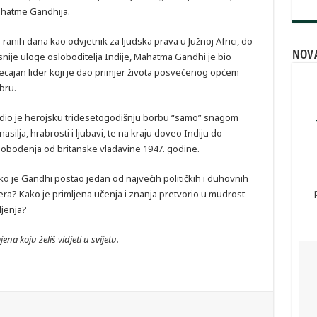
hatme Gandhija.
 ranih dana kao odvjetnik za ljudska prava u Južnoj Africi, do
NOVA
snije uloge osloboditelja Indije, Mahatma Gandhi je bio
jecajan lider koji je dao primjer života posvećenog općem
bru.
dio je herojsku tridesetogodišnju borbu “samo” snagom
asilja, hrabrosti i ljubavi, te na kraju doveo Indiju do
lobođenja od britanske vladavine 1947. godine.
ko je Gandhi postao jedan od najvećih političkih i duhovnih
dera? Kako je primljena učenja i znanja pretvorio u mudrost
ljenja?
na koju želiš vidjeti u svijetu.