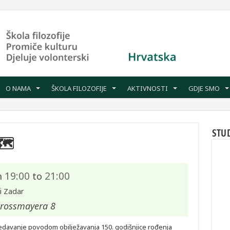
O NAMA
ŠKOLA FILOZOFIJE
AKTIVNOSTI
GDJE SMO
STU
🗺
19:00
21:00
m
to
i Zadar
Strossmayera 8
edavanje povodom obilježavanja 150. godišnjice rođenja