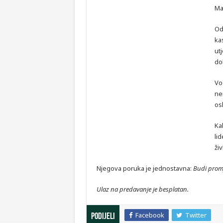
Ma
Od
ka
ut
do
Vo
nen
os
Ka
li
živ
Njegova poruka je jednostavna:
Budi promje
Ulaz na predavanje je besplatan.
Facebook
Twitter
Podijeli