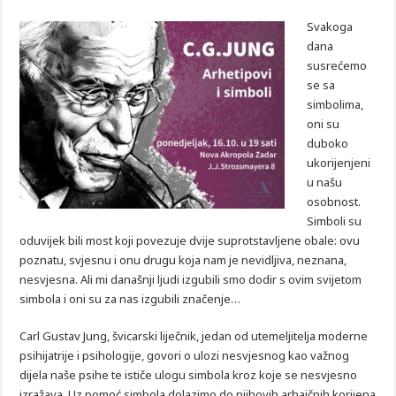
Svakoga
dana
susrećemo
se sa
simbolima,
oni su
duboko
ukorijenjeni
u našu
osobnost.
Simboli su
oduvijek bili most koji povezuje dvije suprotstavljene obale: ovu
poznatu, svjesnu i onu drugu koja nam je nevidljiva, neznana,
nesvjesna. Ali mi današnji ljudi izgubili smo dodir s ovim svijetom
simbola i oni su za nas izgubili značenje…
Carl Gustav Jung, švicarski liječnik, jedan od utemeljitelja moderne
psihijatrije i psihologije, govori o ulozi nesvjesnog kao važnog
dijela naše psihe te ističe ulogu simbola kroz koje se nesvjesno
izražava. Uz pomoć simbola dolazimo do njihovih arhaičnih korijena