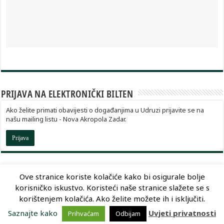
PRIJAVA NA ELEKTRONIČKI BILTEN
Ako želite primati obavijesti o događanjima u Udruzi prijavite se na
našu mailing listu - Nova Akropola Zadar.
Prijava
Ove stranice koriste kolačiće kako bi osigurale bolje
korisničko iskustvo. Koristeći naše stranice slažete se s
Dizajn:
Optimum Dizajn
korištenjem kolačića. Ako želite možete ih i isključiti.
Saznajte kako
Uvjeti privatnosti
Prihvaćam
Odbijam
© Copyright 2026, Nova Akropola