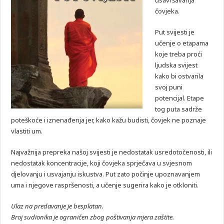
usavršavanja
čovjeka.
Put svijesti je
učenje o etapama
koje treba proći
ljudska svijest
kako bi ostvarila
svoj puni
potencijal. Etape
tog puta sadrže
poteškoće i iznenađenja jer, kako kažu budisti, čovjek ne poznaje
vlastiti um.
Najvažnija prepreka našoj svijesti je nedostatak usredotočenosti, ili
nedostatak koncentracije, koji čovjeka sprječava u svjesnom
djelovanju i usvajanju iskustva. Put zato počinje upoznavanjem
uma i njegove raspršenosti, a učenje sugerira kako je otkloniti.
Ulaz na predavanje je besplatan.
Broj sudionika je ograničen zbog poštivanja mjera zaštite.