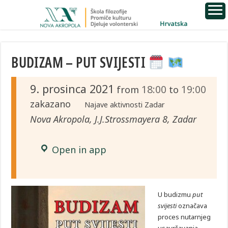
BUDIZAM – PUT SVIJESTI
9. prosinca 2021
18:00
19:00
from
to
zakazano
Najave aktivnosti Zadar
Nova Akropola, J.J.Strossmayera 8, Zadar
Open in app
U budizmu
put
svijesti
označava
proces nutarnjeg