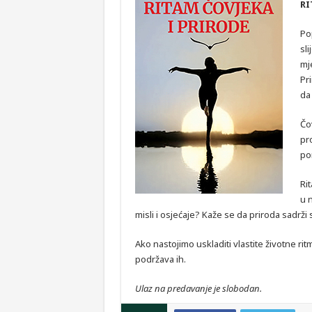
RI
Po
sli
mj
Pr
da 
Čo
pr
pon
Ri
u 
misli i osjećaje? Kaže se da priroda sadrž
Ako nastojimo uskladiti vlastite životne ri
podržava ih.
Ulaz na predavanje je slobodan.