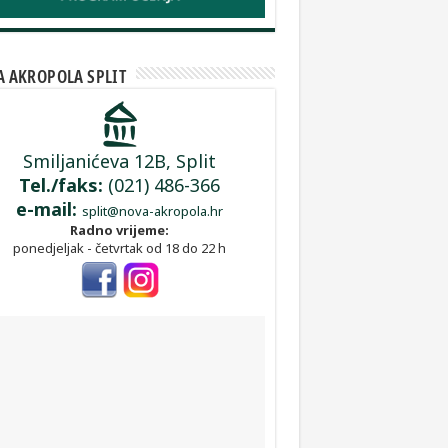
 AKROPOLA SPLIT
Smiljanićeva 12B, Split
Tel./faks:
(021) 486-366
e-mail:
split@nova-akropola.hr
Radno vrijeme:
ponedjeljak - četvrtak od 18 do 22 h