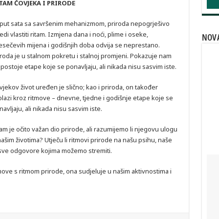
TAM ČOVJEKA I PRIRODE
put sata sa savršenim mehanizmom, priroda nepogrješivo
jedi vlastiti ritam. Izmjena dana i noći, plime i oseke,
NOVA
esečevih mijena i godišnjih doba odvija se neprestano.
iroda je u stalnom pokretu i stalnoj promjeni. Pokazuje nam
postoje etape koje se ponavljaju, ali nikada nisu sasvim iste.
vjekov život uređen je slično; kao i priroda, on također
olazi kroz ritmove – dnevne, tjedne i godišnje etape koje se
avljaju, ali nikada nisu sasvim iste.
tam je očito važan dio prirode, ali razumijemo li njegovu ulogu
našim životima? Utječu li ritmovi prirode na našu psihu, naše
i sve odgovore kojima možemo stremiti.
tmove s ritmom prirode, ona sudjeluje u našim aktivnostima i