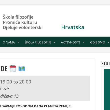
O NAMA
ŠKOLA FILOZOFIJE
AKTIVNOSTI
GDJE SMO
STU
ODE
19:00
20:00
to
 Split
ldićeva 13
EDAVANJE POVODOM DANA PLANETA ZEMLJE: