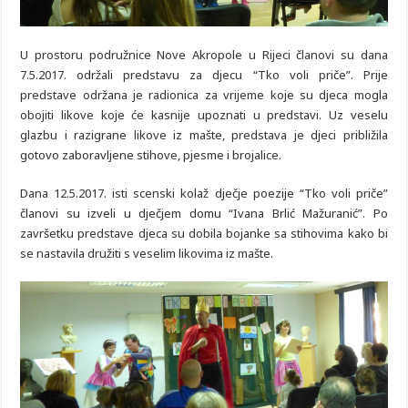
U prostoru podružnice Nove Akropole u Rijeci članovi su dana
7.5.2017. održali predstavu za djecu “Tko voli priče”. Prije
predstave održana je radionica za vrijeme koje su djeca mogla
obojiti likove koje će kasnije upoznati u predstavi. Uz veselu
glazbu i razigrane likove iz mašte, predstava je djeci približila
gotovo zaboravljene stihove, pjesme i brojalice.
Dana 12.5.2017. isti scenski kolaž dječje poezije “Tko voli priče”
članovi su izveli u dječjem domu “Ivana Brlić Mažuranić”. Po
završetku predstave djeca su dobila bojanke sa stihovima kako bi
se nastavila družiti s veselim likovima iz mašte.