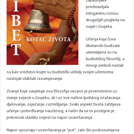
zapadnjake
predstavljala
intrigantnu riznicu
drugačijih pogleda na
svijet i čovjeka.
Učenja koja čuva
tibetanski budizam
utemeljena su na
budističkoj filozofiji, a
mnogi simboli nastali
su kao sredstvo kojim su budistički učitelji svojim učenicima
nastojali olakšati razumijevanje.
Znanje koje savjetuje ova filozofija vezano je prvenstveno uz
stanje svijesti u čovjeku, ali i uz sve načine ljudskog izražavanja:
djelovanje, osjećanje, razmišljanje. Svaki aspekt života zahtijeva
učenje i potvrđivanje naučenog, a način da se to postigne je:
pokrenuti vlastitu svijest na napor usavršavanja.
Napor spoznaje i usavršavanja je “put”, zato što podrazumijeva