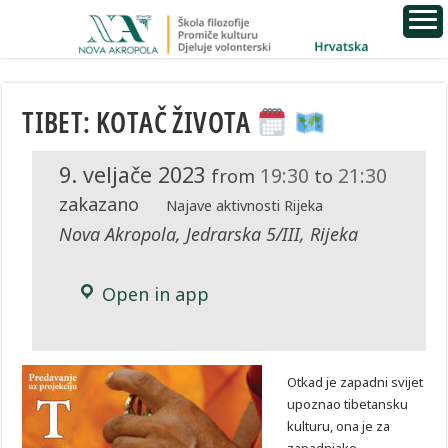
TIBET: KOTAČ ŽIVOTA
9. veljače 2023
19:30
21:30
from
to
zakazano
Najave aktivnosti Rijeka
Nova Akropola, Jedrarska 5/III, Rijeka
Open in app
Otkad je zapadni svijet
upoznao tibetansku
kulturu, ona je za