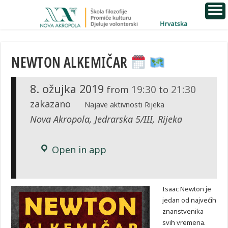
NEWTON ALKEMIČAR
8. ožujka 2019
19:30
21:30
from
to
zakazano
Najave aktivnosti Rijeka
Nova Akropola, Jedrarska 5/III, Rijeka
Open in app
Isaac Newton je
jedan od najvećih
znanstvenika
svih vremena.