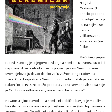
Njegovi
“Matematički
principi prirodne
filozofije” temelji
su na kojima se
uzdiže
veličanstvena
zgrada klasične
fizike.
Međutim, njegovi
radovi iz teologije i njegovo bavljenje alkemijom u javnosti su bili ili
nepoznati ili se prelazilo preko njih, iako je sam Newton ovom
svom djelovanju davao daleko veću važnost nego radovima iz
fizike. Ova druga strana Newtonovog života postala je poznata tek
nakon što je 1936. na dražbi prodana zbirka Newtonovih spisa koje
je Cambridge odbacio kao „znanstveno bezvrijedne“.
Newton u njima navodi “… alkemija nije obično bavljenje metalima
kao što to misle neznalice koji greškom nanose štetu toj plemenitoj
znanosti … Ova filozofija nije takva da teži taštini i obmani već prije