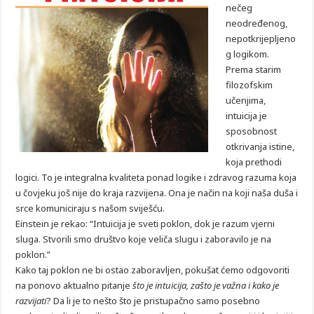
nečeg
neodređenog,
nepotkrijepljeno
g logikom.
Prema starim
filozofskim
učenjima,
intuicija je
sposobnost
otkrivanja istine,
koja prethodi
logici. To je integralna kvaliteta ponad logike i zdravog razuma koja
u čovjeku još nije do kraja razvijena. Ona je način na koji naša duša i
srce komuniciraju s našom sviješću.
Einstein je rekao: “Intuicija je sveti poklon, dok je razum vjerni
sluga. Stvorili smo društvo koje veliča slugu i zaboravilo je na
poklon.”
Kako taj poklon ne bi ostao zaboravljen, pokušat ćemo odgovoriti
na ponovo aktualno pitanje
što je intuicija, zašto je važna i kako je
razvijati
? Da li je to nešto što je pristupačno samo posebno