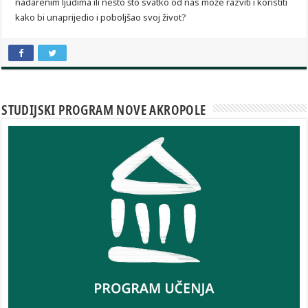
nadarenim ljudima ili nešto što svatko od nas može razviti i koristiti
kako bi unaprijedio i poboljšao svoj život?
STUDIJSKI PROGRAM NOVE AKROPOLE