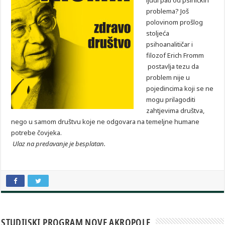
ljudi pati od psihičkih
problema? Još
polovinom prošlog
stoljeća
psihoanalitičar i
filozof Erich Fromm
postavlja tezu da
problem nije u
pojedincima koji se ne
mogu prilagoditi
zahtjevima društva,
nego u samom društvu koje ne odgovara na temeljne humane
potrebe čovjeka.
Ulaz na predavanje je besplatan.
STUDIJSKI PROGRAM NOVE AKROPOLE