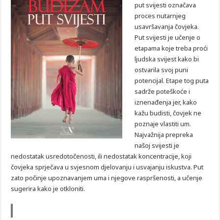
put svijesti označava
proces nutarnjeg
usavršavanja čovjeka.
Put svijesti je učenje o
etapama koje treba proći
ljudska svijest kako bi
ostvarila svoj puni
potencijal. Etape tog puta
sadrže poteškoće i
iznenađenja jer, kako
kažu budisti, čovjek ne
poznaje vlastiti um.
Najvažnija prepreka
našoj svijesti je
nedostatak usredotočenosti, ili nedostatak koncentracije, koji
čovjeka sprječava u svjesnom djelovanju i usvajanju iskustva. Put
zato počinje upoznavanjem uma i njegove raspršenosti, a učenje
sugerira kako je otkloniti.