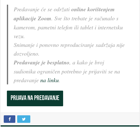
Predavanje će se održati
online korištenjem
aplikacije Zoom
. Sve što trebate je računalo s
kamerom, pametni telefon ili tablet i internetsku
vezu.
Snimanje i ponovno reproduciranje sadržaja nije
dozvoljeno.
Predavanje je besplatno
, a kako je broj
sudionika ograničen potrebno je prijaviti se na
predavanje
na linku
.
Prijava na predavanje