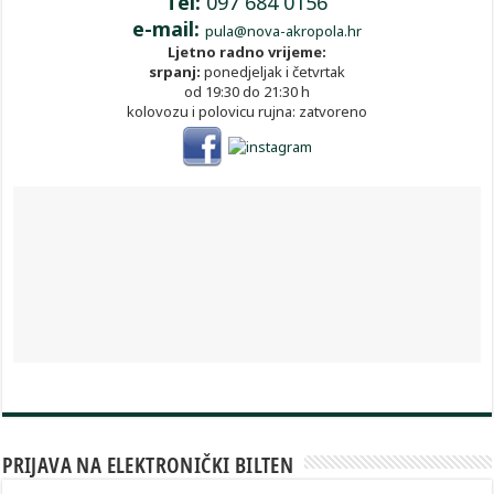
Tel:
097 684 0156
e-mail:
pula@nova-akropola.hr
Ljetno radno vrijeme:
srpanj:
ponedjeljak i četvrtak
od 19:30 do 21:30 h
kolovozu i polovicu rujna: zatvoreno
PRIJAVA NA ELEKTRONIČKI BILTEN