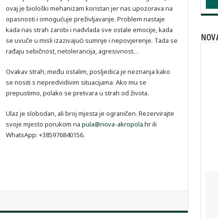
ovaj je biološki mehanizam koristan jer nas upozorava na
opasnosti i omogućuje preživljavanje. Problem nastaje
kada nas strah zarobi i nadvlada sve ostale emocije, kada
NOVA
se uvuče u misli izazivajući sumnje i nepovjerenje. Tada se
rađaju sebičnost, netolerancija, agresivnost…
Ovakav strah, među ostalim, posljedica je neznanja kako
se nositi s nepredvidivim situacijama. Ako mu se
prepustimo, polako se pretvara u strah od života.
Ulaz je slobodan, ali broj mjesta je ograničen. Rezervirajte
svoje mjesto porukom na
pula@nova-akropola.hr
ili
WhatsApp: +385976840156.