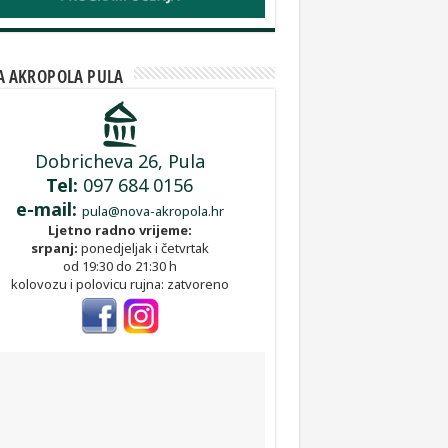
 AKROPOLA PULA
Dobricheva 26, Pula
Tel:
097 684 0156
e-mail:
pula@nova-akropola.hr
Ljetno radno vrijeme:
srpanj:
ponedjeljak i četvrtak
od 19:30 do 21:30 h
kolovozu i polovicu rujna: zatvoreno