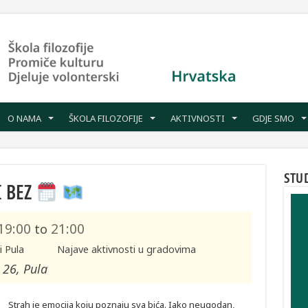
O NAMA
ŠKOLA FILOZOFIJE
AKTIVNOSTI
GDJE SMO
STU
I BEZ
19:00
21:00
to
i Pula
Najave aktivnosti u gradovima
 26, Pula
Strah je emocija koju poznaju sva bića. Iako neugodan,