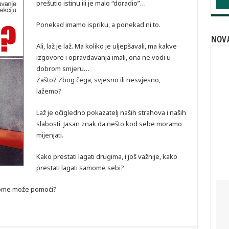
prešutio istinu ili je malo “doradio”…
Ponekad imamo ispriku, a ponekad ni to.
NOVA
Ali, laž je laž. Ma koliko je uljepšavali, ma kakve
izgovore i opravdavanja imali, ona ne vodi u
dobrom smjeru…
Zašto? Zbog čega, svjesno ili nesvjesno,
lažemo?
Laž je očigledno pokazatelj naših strahova i naših
slabosti. Jasan znak da nešto kod sebe moramo
mijenjati.
Kako prestati lagati drugima, i još važnije, kako
prestati lagati samome sebi?
 tome može pomoći?