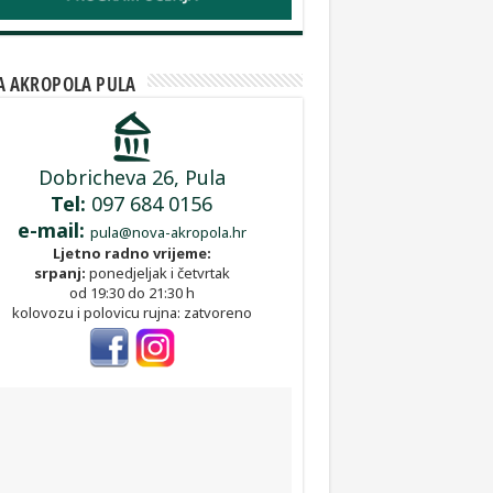
 AKROPOLA PULA
Dobricheva 26, Pula
Tel:
097 684 0156
e-mail:
pula@nova-akropola.hr
Ljetno radno vrijeme:
srpanj:
ponedjeljak i četvrtak
od 19:30 do 21:30 h
kolovozu i polovicu rujna: zatvoreno