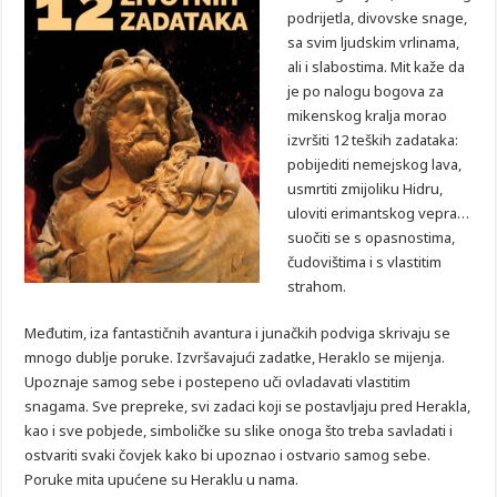
podrijetla, divovske snage,
sa svim ljudskim vrlinama,
ali i slabostima. Mit kaže da
je po nalogu bogova za
mikenskog kralja morao
izvršiti 12 teških zadataka:
pobijediti nemejskog lava,
usmrtiti zmijoliku Hidru,
uloviti erimantskog vepra…
suočiti se s opasnostima,
čudovištima i s vlastitim
strahom.
Međutim, iza fantastičnih avantura i junačkih podviga skrivaju se
mnogo dublje poruke. Izvršavajući zadatke, Heraklo se mijenja.
Upoznaje samog sebe i postepeno uči ovladavati vlastitim
snagama. Sve prepreke, svi zadaci koji se postavljaju pred Herakla,
kao i sve pobjede, simboličke su slike onoga što treba savladati i
ostvariti svaki čovjek kako bi upoznao i ostvario samog sebe.
Poruke mita upućene su Heraklu u nama.