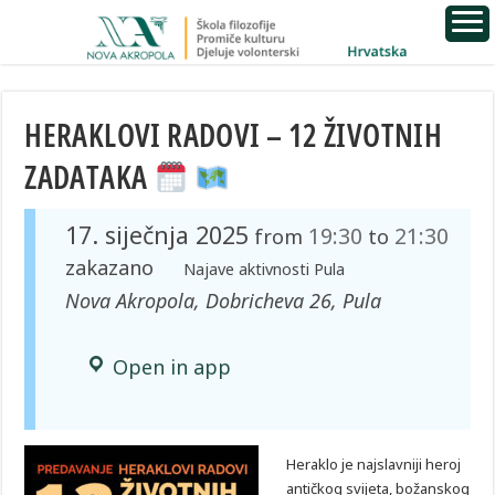
HERAKLOVI RADOVI – 12 ŽIVOTNIH
ZADATAKA
17. siječnja 2025
19:30
21:30
from
to
zakazano
Najave aktivnosti Pula
Nova Akropola, Dobricheva 26, Pula
Open in app
Heraklo je najslavniji heroj
antičkog svijeta, božanskog