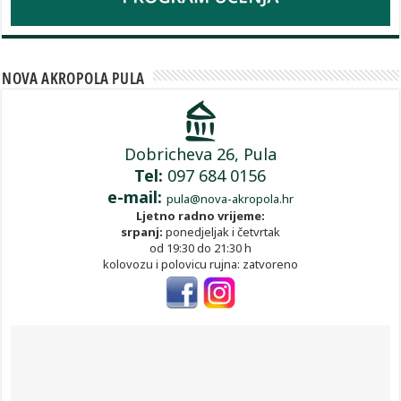
NOVA AKROPOLA PULA
Dobricheva 26, Pula
Tel:
097 684 0156
e-mail:
pula@nova-akropola.hr
Ljetno radno vrijeme:
srpanj:
ponedjeljak i četvrtak
od 19:30 do 21:30 h
kolovozu i polovicu rujna: zatvoreno