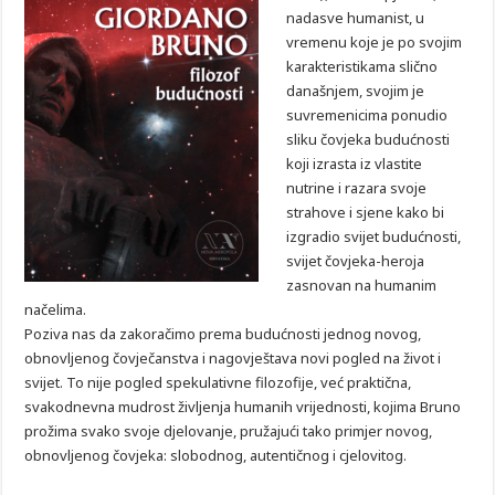
nadasve humanist, u
vremenu koje je po svojim
karakteristikama slično
današnjem, svojim je
suvremenicima ponudio
sliku čovjeka budućnosti
koji izrasta iz vlastite
nutrine i razara svoje
strahove i sjene kako bi
izgradio svijet budućnosti,
svijet čovjeka-heroja
zasnovan na humanim
načelima.
Poziva nas da zakoračimo prema budućnosti jednog novog,
obnovljenog čovječanstva i nagovještava novi pogled na život i
svijet. To nije pogled spekulativne filozofije, već praktična,
svakodnevna mudrost življenja humanih vrijednosti, kojima Bruno
prožima svako svoje djelovanje, pružajući tako primjer novog,
obnovljenog čovjeka: slobodnog, autentičnog i cjelovitog.