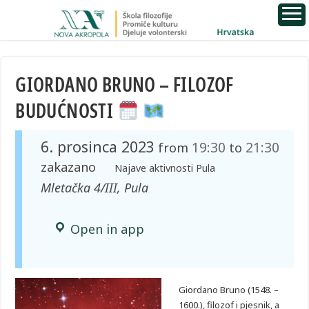
GIORDANO BRUNO – FILOZOF
BUDUĆNOSTI
6. prosinca 2023
19:30
21:30
from
to
zakazano
Najave aktivnosti Pula
Mletačka 4/III, Pula
Open in app
Giordano Bruno (1548. –
1600.), filozof i pjesnik, a