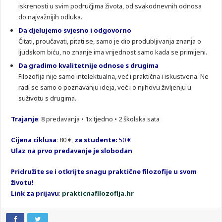
iskrenosti u svim područjima života, od svakodnevnih odnosa
do najvažnijih odluka.
Da djelujemo svjesno i odgovorno
Čitati, proučavati, pitati se, samo je dio produbljivanja znanja o
ljudskom biću, no znanje ima vrijednost samo kada se primijeni.
Da gradimo kvalitetnije odnose s drugima
Filozofija nije samo intelektualna, već i praktična i iskustvena. Ne
radi se samo o poznavanju ideja, već i o njihovu življenju u
suživotu s drugima.
Trajanje
: 8 predavanja • 1x tjedno • 2 školska sata
Cijena ciklusa
: 80 €,
za studente:
50 €
Ulaz na prvo predavanje je slobodan
Pridružite se i otkrijte snagu praktične filozofije u svom
životu!
Link za prijavu
:
prakticnafilozofija.hr