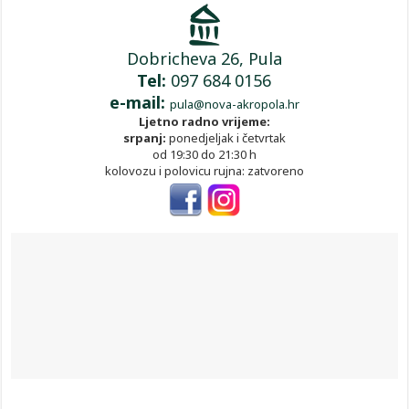
Dobricheva 26, Pula
Tel:
097 684 0156
e-mail:
pula@nova-akropola.hr
Ljetno radno vrijeme:
srpanj:
ponedjeljak i četvrtak
od 19:30 do 21:30 h
kolovozu i polovicu rujna: zatvoreno