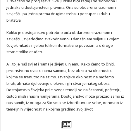
1. svečano se proglašava: Sva ljudska bića rađaju se slobodna i
jednaka u dostojanstvu i pravima. Ona su obdarena razumom i
savješću pa jedna prema drugima trebaju postupati u duhu
bratstva.
Koliko je dostojanstvo potrebno biću obdarenom razumom i
savješću, svjedočimo svakodnevno u današnjem svijetu u kojem
čovjek nikada nije bio toliko informativno povezan, a s druge
strane toliko otuđen.
Ali, to je naš svijet i nama je živjeti u njemu. Kako ćemo to činiti,
prvenstveno ovisi o nama samima, bez obzira na okolnosti u
kojima se trenutno nalazimo. Izvanjske okolnosti ne možemo
birati, ali naše djelovanje u okviru njih stvar je našeg izbora.
Dostojanstvo čovjeka prije svega temelji se na časnosti, poštenju,
čistoći misli i našim namjerama. Dostojanstvo može proizaći samo iz
nas samih, iz onoga za što smo se izborili unutar sebe, odnosno iz
temeljnih vrijednosti na kojima gradimo svoj život.