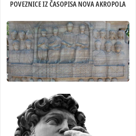
POVEZNICE IZ ČASOPISA NOVA AKROPOLA
značaja dostojanstva kao nečega što dolikuje čovjeku.
prisutno lažno dostojanstvo te potrebu vraćanja
povijest iz filozofske perspektive. Ukazuje na često
Fernand Schwarz razmatra pojam dostojanstva kroz
TEOREM DOSTOJANSTVA
pravce misli.
duhovne baštine koji ponovno objedinjuje različite
Čovjek renesanse je čovjek tradicije, nasljednik
antičkim vrijednostima. Ona je izvor humanističke misli.
Renesansa nije povratak u prošlost, ona je povratak