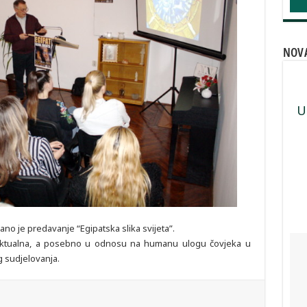
NOVA
U
no je predavanje “Egipatska slika svijeta”.
su aktualna, a posebno u odnosu na humanu ulogu čovjeka u
 sudjelovanja.