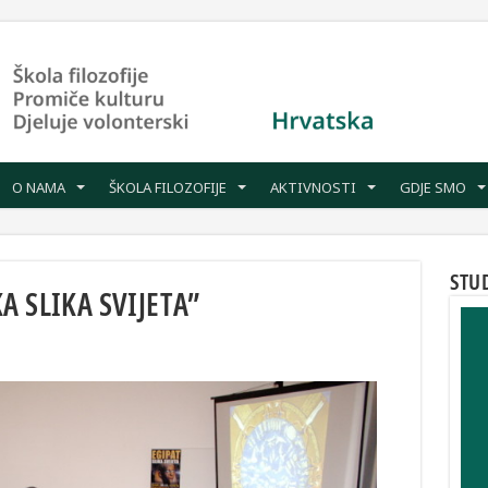
O NAMA
ŠKOLA FILOZOFIJE
AKTIVNOSTI
GDJE SMO
STU
A SLIKA SVIJETA”