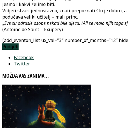
jesmo i kakvi želimo biti.
Vidjeti stvari jednostavno, znati prepoznati što je dobro, a š
podučava veliki učitelj – mali princ.
„
Sve su odrasle osobe nekad bile djeca. (Ali se malo njih toga sj
(Antoine de Saint – Exupéry)
[add_eventon_list ux_val=”3″ number_of_months=”12″ hide
Podijeli
Facebook
Twitter
MOŽDA VAS ZANIMA...