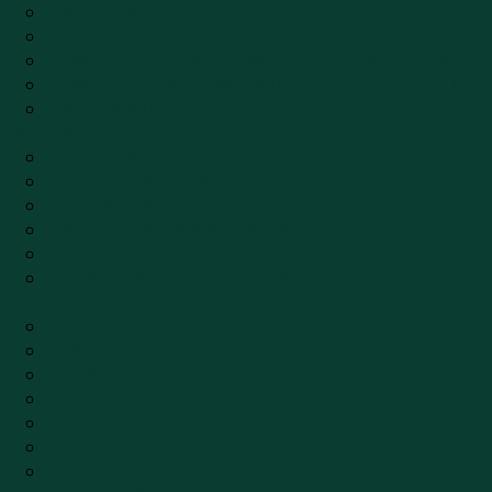
PRAKTIČNA FILOZOFIJA
TEČAJ RETORIKE
SEMINAR IZ PSIHOLOGIJE – FILOZOFSKA UČENJA O P
SEMINAR STOICIZAM – ILI O ODVAŽNOSTI ŽIVLJENJ
PROGRAM UČENJA
AKTIVNOSTI
NAJAVA DOGAĐANJA
ODRŽANE AKTIVNOSTI
PUBLIKACIJE
ARHEOLOŠKE REPRODUKCIJE
ČLANCI
MEĐUNARODNA DOGAĐANJA
GDJE SMO
ZAGREB
RIJEKA
PULA
SPLIT
ZADAR
OSIJEK
VARAŽDIN