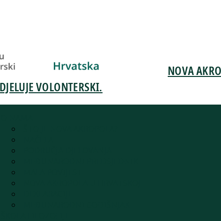
NOVA AKROP
DJELUJE VOLONTERSKI.
O NAMA
ŠTO JE NOVA AKROPOLA?
NAČELA
PODRUČJA DJELOVANJA
MEĐUNARODNI PREDSJEDNIK
MALA POVIJEST
NOVA AKROPOLA U HRVATSKOJ
DEKLARACIJE
MEĐUNARODNI GODIŠNJAK
ŠKOLA FILOZOFIJE