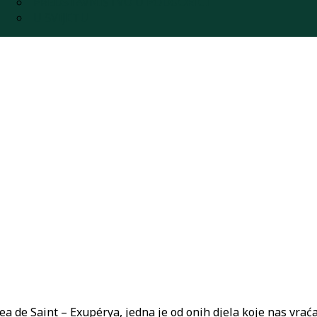
PREDSTAVNIŠTVO U PODGORICI
U SVIJETU
nea de Saint – Exupérya, jedna je od onih djela koje nas vra