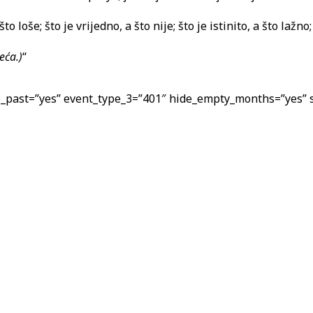
to loše; što je vrijedno, a što nije; što je istinito, a što laž
eća.)
“
_past=”yes” event_type_3=”401″ hide_empty_months=”yes” s