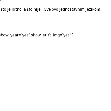
no; što je bitno, a što nije… Sve ovo jednostavnim jezikom
how_year=”yes” show_et_ft_img=”yes” ]