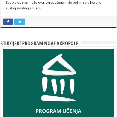
Svatko od nas može ovaj svijet učiniti malo boljim i biti heroj u
svakoj životnoj situaciji.
STUDIJSKI PROGRAM NOVE AKROPOLE